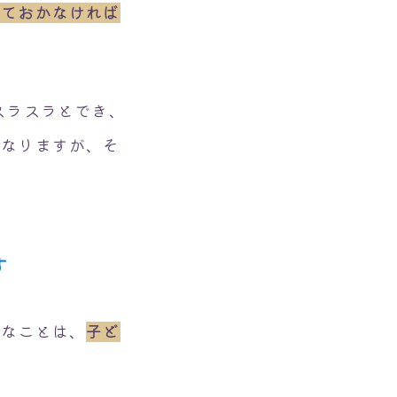
しておかなければ
スラスラとでき、
になりますが、そ
。
す
配なことは、
子ど