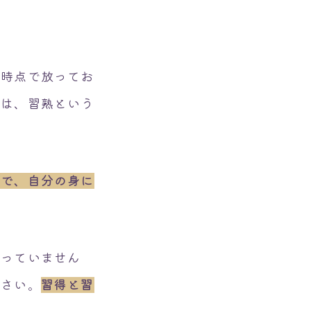
た時点で放ってお
には、習熟という
んで、自分の身に
思っていません
下さい。
習得と習