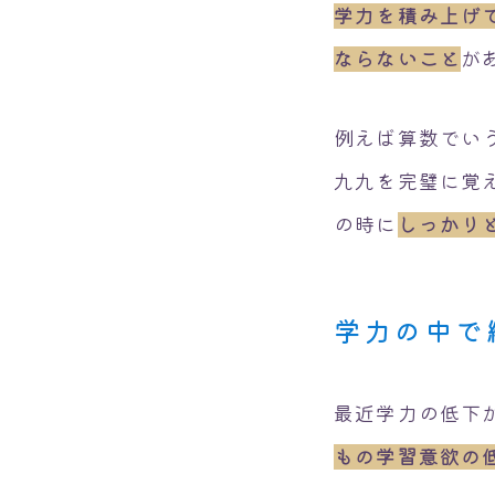
学力を積み上げ
ならないこと
が
例えば算数でい
九九を完璧に覚
の時に
しっかり
学力の中で
最近学力の低下
もの学習意欲の