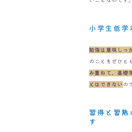
小学生低学
勉強は意味しっ
のことをぜひと
み重ねて、基礎
とはできない
の
習得と習熟
す