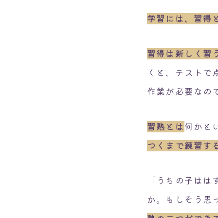
学習には、習得
習得は新しく習
くと、テストで
作業が必要なの
習熟とは
何かと
つくまで練習す
「うちの子はは
か。もしそう思