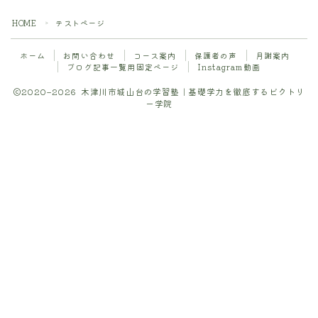
Instagram動画
HOME
テストページ
＞
ホーム
お問い合わせ
コース案内
保護者の声
月謝案内
ブログ記事一覧用固定ページ
Instagram動画
2020–2026 木津川市城山台の学習塾｜基礎学力を徹底するビクトリ
ー学院