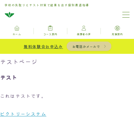
学校の先取りとテスト対策で結果を出す個別最適指導
MENU
ホーム
コース案内
保護者の声
月謝案内
ホーム
無料体験会お申込み
お電話かメールで
お問い合わせ
テストページ
コース案内
テスト
保護者の声
これはテストです。
月謝案内
ビクトリーシステム
ブログ記事一覧用固定ページ