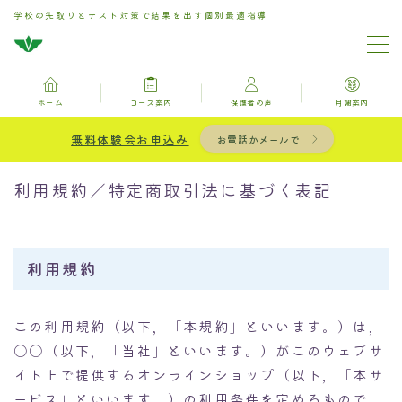
学校の先取りとテスト対策で結果を出す個別最適指導
MENU
ホーム
コース案内
保護者の声
月謝案内
ホーム
無料体験会お申込み
お電話かメールで
お問い合わせ
利用規約／特定商取引法に基づく表記
コース案内
利用規約
保護者の声
この利用規約（以下，「本規約」といいます。）は，
月謝案内
〇〇（以下，「当社」といいます。）がこのウェブサ
イト上で提供するオンラインショップ（以下，「本サ
ブログ記事一覧用固定ページ
ービス」といいます。）の利用条件を定めるもので