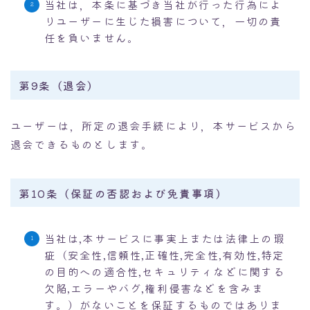
当社は，本条に基づき当社が行った行為によ
りユーザーに生じた損害について，一切の責
任を負いません。
第9条（退会）
ユーザーは，所定の退会手続により，本サービスから
退会できるものとします。
第10条（保証の否認および免責事項）
当社は,本サービスに事実上または法律上の瑕
疵（安全性,信頼性,正確性,完全性,有効性,特定
の目的への適合性,セキュリティなどに関する
欠陥,エラーやバグ,権利侵害などを含みま
す。）がないことを保証するものではありま