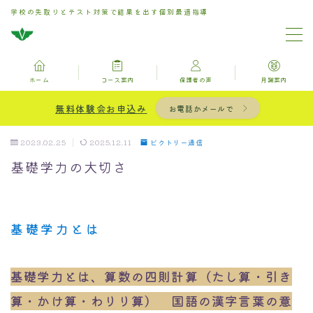
学校の先取りとテスト対策で結果を出す個別最適指導
MENU
ホーム
コース案内
保護者の声
月謝案内
ホーム
無料体験会お申込み
お電話かメールで
お問い合わせ
2023.02.25
2025.12.11
ビクトリー通信
基礎学力の大切さ
コース案内
保護者の声
基礎学力とは
月謝案内
基礎学力とは、算数の四則計算（たし算・引き
ブログ記事一覧用固定ページ
算・かけ算・わりり算） 国語の漢字言葉の意