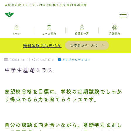
学校の先取りとテスト対策で結果を出す個別最適指導
MENU
ホーム
コース案内
保護者の声
月謝案内
ホーム
無料体験会お申込み
お電話かメールで
お問い合わせ
2025.12.10
2026.01.12
オリジナルテキスト
中学生基礎クラス
コース案内
保護者の声
志望校合格を目標に、学校の定期試験でしっか
り得点できる力を育てるクラスです。
月謝案内
ブログ記事一覧用固定ページ
自分の課題と向き合いながら、基礎学力と正し