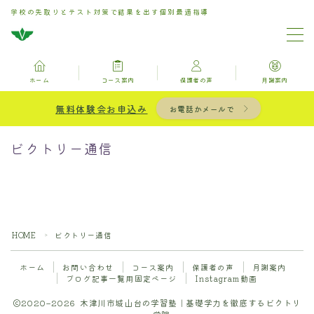
学校の先取りとテスト対策で結果を出す個別最適指導
MENU
ホーム
コース案内
保護者の声
月謝案内
ホーム
無料体験会お申込み
お電話かメールで
お問い合わせ
ビクトリー通信
コース案内
保護者の声
HOME
ビクトリー通信
＞
月謝案内
ホーム
お問い合わせ
コース案内
保護者の声
月謝案内
ブログ記事一覧用固定ページ
Instagram動画
ブログ記事一覧用固定ページ
2020–2026 木津川市城山台の学習塾｜基礎学力を徹底するビクトリ