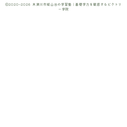
2020–2026 木津川市城山台の学習塾｜基礎学力を徹底するビクトリ
Instagram動画
ー学院