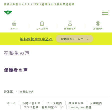
学校の先取りとテスト対策で結果を出す個別最適指導
MENU
ホーム
コース案内
保護者の声
月謝案内
ホーム
無料体験会お申込み
お電話かメールで
お問い合わせ
卒塾生の声
コース案内
保護者の声
保護者の声
月謝案内
HOME
卒塾生の声
＞
ホーム
お問い合わせ
コース案内
保護者の声
月謝案内
ブログ記事一覧用固定ページ
ブログ記事一覧用固定ページ
Instagram動画