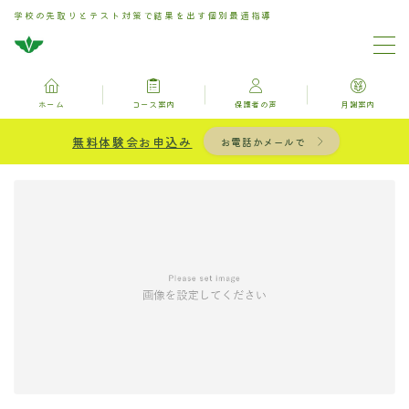
学校の先取りとテスト対策で結果を出す個別最適指導
MENU
ホーム
コース案内
保護者の声
月謝案内
ホーム
無料体験会お申込み
お電話かメールで
お問い合わせ
コース案内
保護者の声
月謝案内
ブログ記事一覧用固定ページ