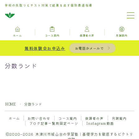
学校の先取りとテスト対策で結果を出す個別最適指導
MENU
ホーム
コース案内
保護者の声
月謝案内
ホーム
無料体験会お申込み
お電話かメールで
お問い合わせ
分数ランド
コース案内
保護者の声
HOME
分数ランド
＞
月謝案内
ホーム
お問い合わせ
コース案内
保護者の声
月謝案内
ブログ記事一覧用固定ページ
Instagram動画
ブログ記事一覧用固定ページ
2020–2026 木津川市城山台の学習塾｜基礎学力を徹底するビクトリ