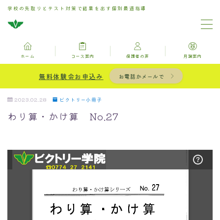
学校の先取りとテスト対策で結果を出す個別最適指導
MENU
ホーム
コース案内
保護者の声
月謝案内
ホーム
無料体験会お申込み
お電話かメールで
お問い合わせ
2023.02.28
ビクトリー小冊子
わり算・かけ算 No.27
コース案内
保護者の声
月謝案内
ブログ記事一覧用固定ページ